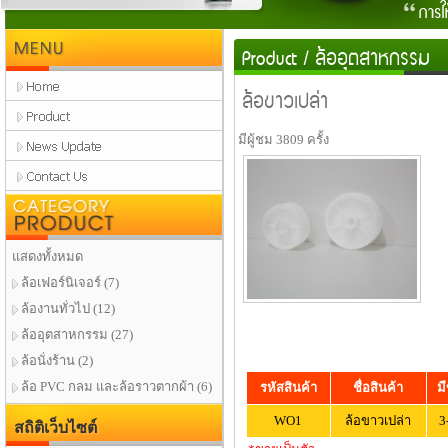
MENU
Product
/
ล้ออุตสาหกรรม
ล้อขาวเปล่า
มีผู้ชม 3809 ครั้ง
Product
แสดงทั้งหมด
ล้อเฟอร์นิเจอร์
(7)
ล้องานทั่วไป
(12)
ล้ออุตสาหกรรม
(27)
ล้อนั่งร้าน
(2)
ล้อ PVC กลม และล้อราวตากผ้า
(6)
รหัสสินค้า
ชื่อสินค้า
ม
WO1
ล้อขาวเปล่า
3
สถิติเว็บไซต์